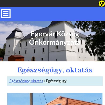
Egervár Község
Önkormányzata
Egészségügy, oktatás
Egészségügy, oktatás
/
Egészségügy