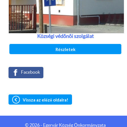
Községi védőnői szolgálat
Részletek
Facebook
Vissza az előző oldalra!
Weboldalunk sütiket (cookie) használ
© 2026 - Egervár Község Önkormányzata