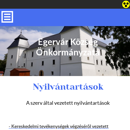
Egervár Község
Önkormányzata
Nyilvántartások
A szerv által vezetett nyilvántartások
- Kereskedelmi tevékenységek végzéséről vezetett