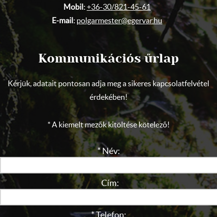
Mobil:
+36-30/821-45-61
E-mail:
polgarmester@egervar.hu
Kommunikációs űrlap
Kérjük, adatait pontosan adja meg a sikeres kapcsolatfelvétel
érdekében!
* A kiemelt mezők kitöltése kötelező!
* Név:
Cím:
* Telefon: