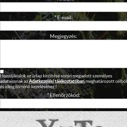
* E-mail:
Megjegyzés:
Hozzájárulok az űrlap kitöltése során megadott személyes
adataimnak az
Adatkezelési tájékoztatóban
meghatározott célból
és ideig történő kezeléséhez.!
* Ellenőrzőkód: