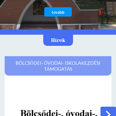
tovább
Hírek
BÖLCSŐDEI- ÓVODAI- ISKOLAKEZDÉSI
TÁMOGATÁS