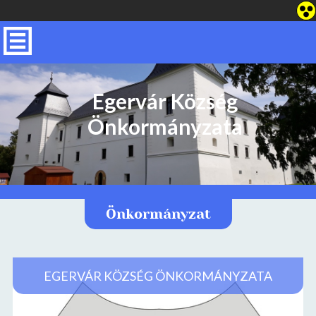
Egervár Község
Önkormányzata
Önkormányzat
EGERVÁR KÖZSÉG ÖNKORMÁNYZATA