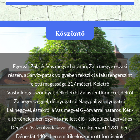
Köszöntő
Egervár Zala és Vas megye határán, Zala megye északi
részén, a Sárvíz-patak völgyében fekszik (a falu tengerszint
feletti magassága 217 méter). Keletről
Vasboldogasszonnyal, délkeletről Zalaszentlőrinccel, délről
Zalaegerszeggel, délnyugatról Nagypálival, nyugatról
Lakheggyel, északról a Vas megyei Győrvárral határos. Két -
a történelemben egymás mellett élő - település, Egervár és
Dénesfa összeolvadásával jött létre. Egervárt 1281-ben,
Dénesfát 1404-ben említik először írott forrásaink.