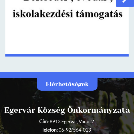
Elérhetőségek
Egervár Község Önkormányzata
Cím:
8913 Egervár, Vár u. 2.
Telefon:
06-92/564-013