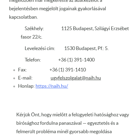
megelőzően már megkereste az adatkezelőt a
bejelentésben megjelölt jogainak gyakorlásával
kapcsolatban.
Székhely: 1125 Budapest, Szilágyi Erzsébet
fasor 22/c.
Levelezési cím: 1530 Budapest, Pf.: 5.
Telefon: +36 (1) 391-1400
Fax: +36 (1) 391-1410
E-mail:
ugyfelszolgalat@naih.hu
Honlap:
https://naih.hu/
Kérjük Önt, hogy mielőtt a felügyeleti hatósághoz vagy
bírósághoz fordulna panaszával — egyeztetés és a
felmerült probléma minél gyorsabb megoldása