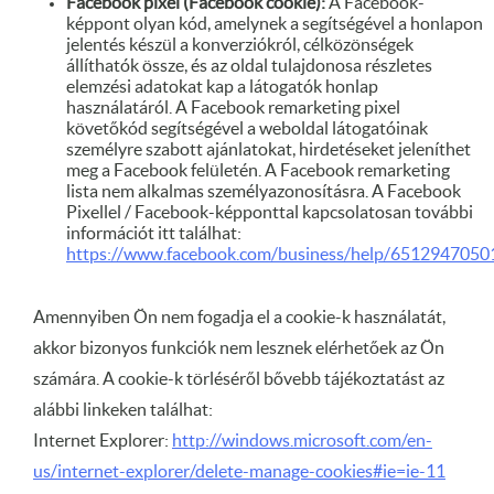
Facebook pixel (Facebook cookie):
A Facebook-
képpont olyan kód, amelynek a segítségével a honlapon
jelentés készül a konverziókról, célközönségek
állíthatók össze, és az oldal tulajdonosa részletes
elemzési adatokat kap a látogatók honlap
használatáról. A Facebook remarketing pixel
követőkód segítségével a weboldal látogatóinak
személyre szabott ajánlatokat, hirdetéseket jeleníthet
meg a Facebook felületén. A Facebook remarketing
lista nem alkalmas személyazonosításra. A Facebook
Pixellel / Facebook-képponttal kapcsolatosan további
információt itt találhat:
https://www.facebook.com/business/help/651294705
Amennyiben Ön nem fogadja el a cookie-k használatát,
akkor bizonyos funkciók nem lesznek elérhetőek az Ön
számára. A cookie-k törléséről bővebb tájékoztatást az
alábbi linkeken találhat:
Internet Explorer:
http://windows.microsoft.com/en-
us/internet-explorer/delete-manage-cookies#ie=ie-11