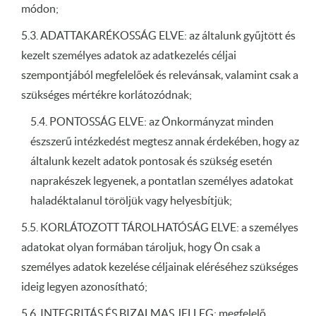
módon;
5.3. ADATTAKARÉKOSSÁG ELVE: az általunk gyűjtött és
kezelt személyes adatok az adatkezelés céljai
szempontjából megfelelőek és relevánsak, valamint csak a
szükséges mértékre korlátozódnak;
5.4. PONTOSSÁG ELVE: az Önkormányzat minden
észszerű intézkedést megtesz annak érdekében, hogy az
általunk kezelt adatok pontosak és szükség esetén
naprakészek legyenek, a pontatlan személyes adatokat
haladéktalanul töröljük vagy helyesbítjük;
5.5. KORLÁTOZOTT TÁROLHATÓSÁG ELVE: a személyes
adatokat olyan formában tároljuk, hogy Ön csak a
személyes adatok kezelése céljainak eléréséhez szükséges
ideig legyen azonosítható;
5.6. INTEGRITÁS ÉS BIZALMAS JELLEG: megfelelő