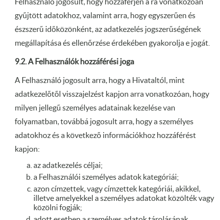
Felhasználó jogosult, hogy hozzáférjen a rá vonatkozóan
gyűjtött adatokhoz, valamint arra, hogy egyszerűen és
észszerű időközönként, az adatkezelés jogszerűségének
megállapítása és ellenőrzése érdekében gyakorolja e jogát.
9.2. A Felhasználók hozzáférési joga
A Felhasználó jogosult arra, hogy a Hivataltól, mint
adatkezelőtől visszajelzést kapjon arra vonatkozóan, hogy
milyen jellegű személyes adatainak kezelése van
folyamatban, továbbá jogosult arra, hogy a személyes
adatokhoz és a következő információkhoz hozzáférést
kapjon:
az adatkezelés céljai;
a Felhasználói személyes adatok kategóriái;
azon címzettek, vagy címzettek kategóriái, akikkel,
illetve amelyekkel a személyes adatokat közölték vagy
közölni fogják;
adott esetben a személyes adatok tárolásának