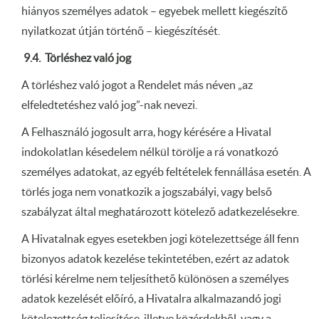
hiányos személyes adatok – egyebek mellett kiegészítő
nyilatkozat útján történő – kiegészítését.
9.4.
Törléshez való jog
A törléshez való jogot a Rendelet más néven „az
elfeledtetéshez való jog”-nak nevezi.
A Felhasználó jogosult arra, hogy kérésére a Hivatal
indokolatlan késedelem nélkül törölje a rá vonatkozó
személyes adatokat, az egyéb feltételek fennállása esetén. A
törlés joga nem vonatkozik a jogszabályi, vagy belső
szabályzat által meghatározott kötelező adatkezelésekre.
A Hivatalnak egyes esetekben jogi kötelezettsége áll fenn
bizonyos adatok kezelése tekintetében, ezért az adatok
törlési kérelme nem teljesíthető különösen a személyes
adatok kezelését előíró, a Hivatalra alkalmazandó jogi
kötelezettség teljesítése, illetve közérdekből, vagy a