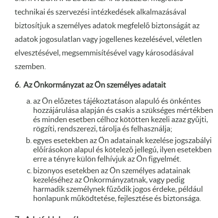
technikai és szervezési intézkedések alkalmazásával
biztosítjuk a személyes adatok megfelelő biztonságát az
adatok jogosulatlan vagy jogellenes kezelésével, véletlen
elvesztésével, megsemmisítésével vagy károsodásával
szemben.
6. Az Önkormányzat az Ön személyes adatait
az Ön előzetes tájékoztatáson alapuló és önkéntes
hozzájárulása alapján és csakis a szükséges mértékben
és minden esetben célhoz kötötten kezeli azaz gyűjti,
rögzíti, rendszerezi, tárolja és felhasználja;
egyes esetekben az Ön adatainak kezelése jogszabályi
előírásokon alapul és kötelező jellegú, ilyen esetekben
erre a tényre külön felhívjuk az Ön figyelmét.
bizonyos esetekben az Ön személyes adatainak
kezeléséhez az Önkormányzatnak, vagy pedig
harmadik személynek fűződik jogos érdeke, például
honlapunk működtetése, fejlesztése és biztonsága.