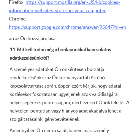
Firefox:
https://support.mozilla.org/en-US/kb/cookies-
information-websites-store-on-your-computer
Chrome:
https://support.google.com/chrome/answer/95647?hl=en
an az Ön hozzájárulása.
11. Mit kell tudni még a honlapunkkal kapcsolatos
adatkezelésünkról?
A személyes adatokat Ön önkéntesen bocsátja
rendelkezésünkre az Önkormányzattal történő
kapcsolattartása során, éppen ezért kérjük, hogy adatai
közlésekor fokozatosan ügyeljenek azok valódiságára,
helyességére és pontosságára, mert ezekért Önök felelős. A
helytelen, pontatlan vagy hiányos adat akadálya lehet a
szolgáltatásaink igénybevételének.
Amennyiben Ön nem a saját, hanem más személy