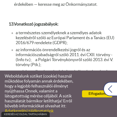
érdekében — keresse meg az Önkormányzatot.
13.Vonatkozó jogszabályok:
a természetes személyeknek a személyes adatok
kezeléséről szóló az Európai Parlament és a Tanács (EU)
2016/679 rendelete (GDPR);
az információs önrendelkezési jogról és az
információszabadságról szóló 2011. évi CXII. törvény -
(Info tv.);
a Polgári Törvénykönyvről szóló 2013. évi V.
törvény (Ptk.);
az elektronikus kereskedelmi szolgáltatások, valamint
Weboldalunk sütiket (cookie) használ
az információs társadalommal összefüggő
működése folyamán annak érdekében,
szolgáltatások egyes kérdéseiről szóló 2001. évi CVIII.
hogy a legjobb felhasználói élményt
törvény - (Eker tv.);
nyújthassa Önnek, valamint a
az elektronikus hírközlésről szóló 2003. évi C. törvény -
Elfogadom
látogatottság mérése céljából. A sütik
(Ehtv);
a fogyasztóvédelemról szóló 1997. évi CLV.
használatát bármikor letilthatja! Erről
törvény (Fogyv tv.);
a panaszokról és a közérdekű
bővebb információkat olvashat itt:
bejelentésekről szóló 2013. évi CLXV. törvény. (Pktv.);
Adatkezelési tájékoztatónk
KERESÉS AZ OLDAL TARTALMÁBAN
a gazdasági reklámtevékenység alapvető feltételeiről és