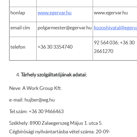
honlap
www.egervar.hu
www.egervar.hu
email cím
polgarmester@egervar.hu
kozoshivatal@egerv
92 564 036; +36 30
telefon
+36 30 3354740
2661270
Tárhely szolgáltatójának adatai:
Neve: A Work Group Kft.
e-mail: hujber@wg.hu
Tel.szám: +36 30 9466463
Székhely: 8900 Zalaegerszeg Május 1. utca 5.
Cégbírósági nyilvántartásba vétel száma: 20-09-