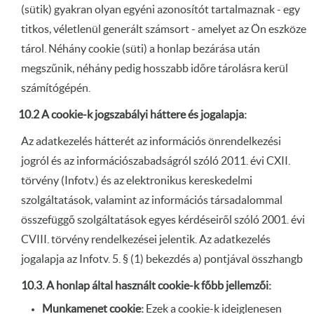
(sütik) gyakran olyan egyéni azonosítót tartalmaznak - egy
titkos, véletlenül generált számsort - amelyet az Ön eszköze
tárol. Néhány cookie (süti) a honlap bezárása után
megszűnik, néhány pedig hosszabb időre tárolásra kerül
számítógépén.
10.2 A cookie-k jogszabályi háttere és jogalapja:
Az adatkezelés hátterét az információs önrendelkezési
jogról és az információszabadságról szóló 2011. évi CXII.
törvény (Infotv.) és az elektronikus kereskedelmi
szolgáltatások, valamint az információs társadalommal
összefüggő szolgáltatások egyes kérdéseiről szóló 2001. évi
CVIII. törvény rendelkezései jelentik. Az adatkezelés
jogalapja az Infotv. 5. § (1) bekezdés a) pontjával összhangb
10.3. A honlap által használt cookie-k főbb jellemzői:
Munkamenet cookie:
Ezek a cookie-k ideiglenesen