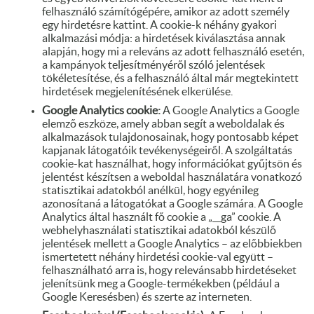
felhasználó számítógépére, amikor az adott személy
egy hirdetésre kattint. A cookie-k néhány gyakori
alkalmazási módja: a hirdetések kiválasztása annak
alapján, hogy mi a releváns az adott felhasználó esetén,
a kampányok teljesítményéről szóló jelentések
tökéletesítése, és a felhasználó által már megtekintett
hirdetések megjelenítésének elkerülése.
Google Analytics cookie:
A Google Analytics a Google
elemző eszköze, amely abban segít a weboldalak és
alkalmazások tulajdonosainak, hogy pontosabb képet
kapjanak látogatóik tevékenységeiről. A szolgáltatás
cookie-kat használhat, hogy információkat gyűjtsön és
jelentést készítsen a weboldal használatára vonatkozó
statisztikai adatokból anélkül, hogy egyénileg
azonosítaná a látogatókat a Google számára. A Google
Analytics által használt fő cookie a „__ga” cookie. A
webhelyhasználati statisztikai adatokból készülő
jelentések mellett a Google Analytics – az előbbiekben
ismertetett néhány hirdetési cookie-val együtt –
felhasználható arra is, hogy relevánsabb hirdetéseket
jelenítsünk meg a Google-termékekben (például a
Google Keresésben) és szerte az interneten.