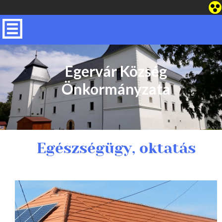
Egervár Község
Önkormányzata
Egészségügy, oktatás