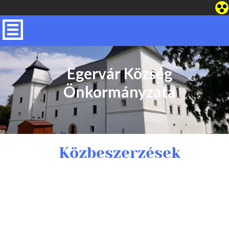
Egervár Község
Önkormányzata
Közbeszerzések