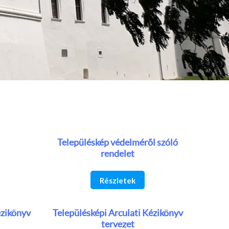
Településkép védelméről szóló
rendelet
Részletek
ézikönyv
Településképi Arculati Kézikönyv
tervezet