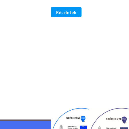
Részletek
, valamint a látogatottság mérése céljából.
Elfogadom