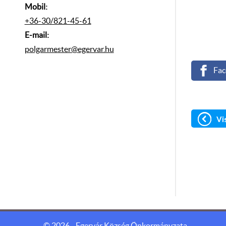
Mobil:
+36-30/821-45-61
E-mail:
polgarmester@egervar.hu
Fac
Vi
Weboldalunk sütiket (cookie) használ működése folyamán annak