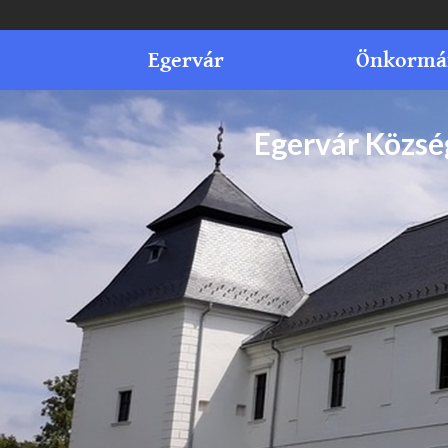
Egervár
Önkormá
Egervár Közs