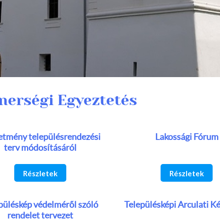
nerségi Egyeztetés
etmény településrendezési
Lakossági Fórum
terv módosításáról
Részletek
Részletek
püléskép védelméről szóló
Településképi Arculati K
rendelet tervezet