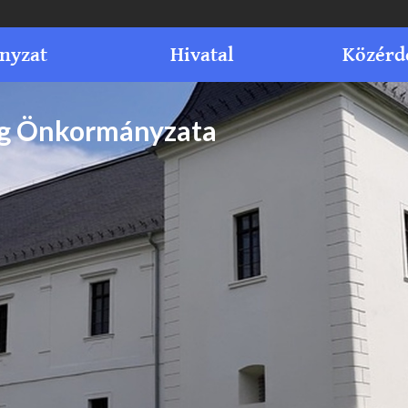
nyzat
Hivatal
Közérd
ég Önkormányzata