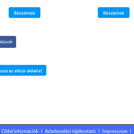
Részletek
Részletek
ebook
ssza az előző oldalra!
 érdekében, hogy a legjobb felhasználói élményt nyújthassa Önnek
Oldal információk
l
Adatkezelési tájékoztató
l
Impresszum
l