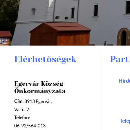
Elérhetőségek
Part
Hird
Egervár Község
Önkormányzata
Cím:
8913 Egervár,
Vár u. 2.
Telefon:
Tele
06-92/564-013