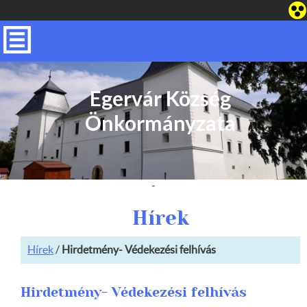
Egervár Község
Önkormányzata
-
Hírek
Hírek
/
Hirdetmény- Védekezési felhívás
Hirdetmény- Védekezési felhívás