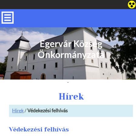
Egervár Község
Önkormányzata
-
Hírek
Hírek
/
Védekezési felhívás
Védekezési felhívás