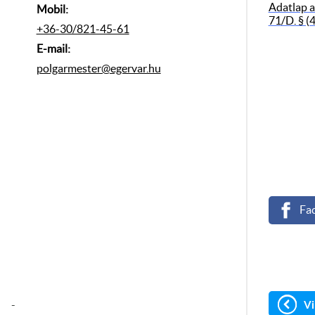
Adatlap a
Mobil:
71/D. § (
+36-30/821-45-61
E-mail:
polgarmester@egervar.hu
Fa
Vi
-