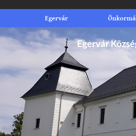
Egervár
Önkormá
Egervár Közs