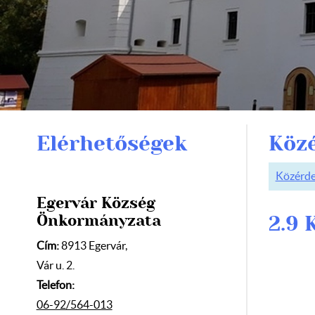
Elérhetőségek
Köz
Közérde
Egervár Község
Önkormányzata
2.9 
Cím:
8913 Egervár,
Vár u. 2.
Telefon:
06-92/564-013