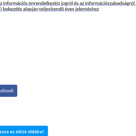
z információs önrendelkezési jogról és az információszabadságról s
4) bekezdés alapján teljesítendő éves jelentéshez
cebook
ssza az előző oldalra!