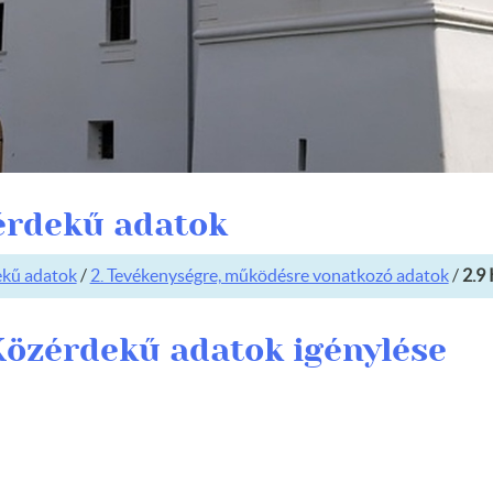
érdekű adatok
kű adatok
/
2. Tevékenységre, működésre vonatkozó adatok
/
2.9
Közérdekű adatok igénylése