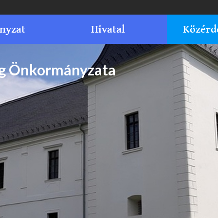
nyzat
Hivatal
Közérd
ég Önkormányzata