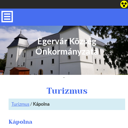
Egervár Község
Önkormányzata
-
Turizmus
Turizmus
/
Kápolna
Kápolna