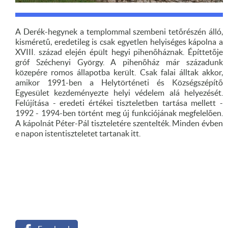
A Derék-hegynek a templommal szembeni tetőrészén álló,
kisméretű, eredetileg is csak egyetlen helyiséges kápolna a
XVIII. század elején épült hegyi pihenőháznak. Építtetője
gróf Széchenyi György. A pihenőház már századunk
közepére romos állapotba került. Csak falai álltak akkor,
amikor 1991-ben a Helytörténeti és Községszépítő
Egyesület kezdeményezte helyi védelem alá helyezését.
Felújítása - eredeti értékei tiszteletben tartása mellett -
1992 - 1994-ben történt meg új funkciójának megfelelően.
A kápolnát Péter-Pál tiszteletére szentelték. Minden évben
e napon istentiszteletet tartanak itt.