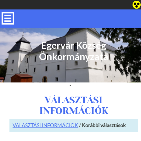
Egervár Község
Önkormányzata
-
VÁLASZTÁSI
INFORMÁCIÓK
VÁLASZTÁSI INFORMÁCIÓK
/
Korábbi választások