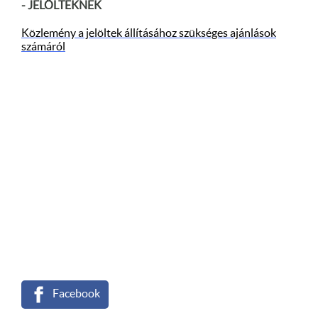
- JELÖLTEKNEK
Közlemény a jelöltek állításához szükséges ajánlások
számáról
Facebook