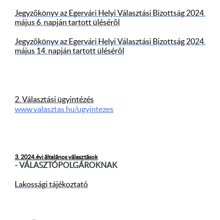
Jegyzőkönyv az Egervári Helyi Választási Bizottság 2024.
május 6. napján tartott üléséről
Jegyzőkönyv az Egervári Helyi Választási Bizottság 2024.
május 14. napján tartott üléséről
2. Választási ügyintézés
www.valasztas.hu/ugyintezes
3. 2024.évi általános választások
- VÁLASZTÓPOLGÁROKNAK
Lakossági tájékoztató