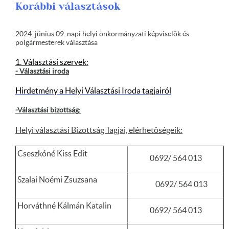
Korábbi választások
2024. június 09. napi helyi önkormányzati képviselők és
polgármesterek választása
1. Választási szervek:
- Választási iroda
Hirdetmény a Helyi Választási Iroda tagjairól
-Választási bizottság:
Helyi választási Bizottság Tagjai, elérhetőségeik:
Cseszkóné Kiss Edit
0692/ 564 013
Szalai Noémi Zsuzsana
0692/ 564 013
Horváthné Kálmán Katalin
0692/ 564 013