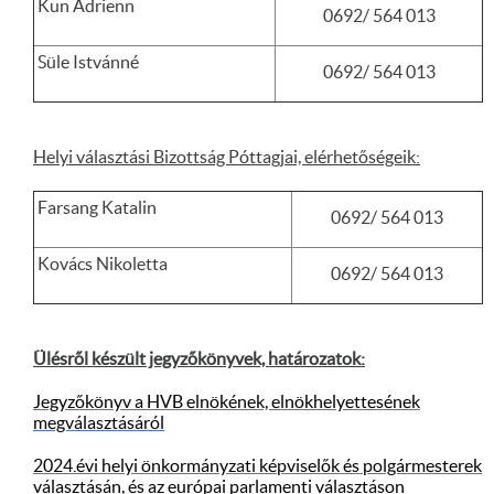
Kun Adrienn
0692/ 564 013
Süle Istvánné
0692/ 564 013
Helyi választási Bizottság Póttagjai, elérhetőségeik:
Farsang Katalin
0692/ 564 013
Kovács Nikoletta
0692/ 564 013
Ülésről készült jegyzőkönyvek, határozatok:
Jegyzőkönyv a HVB elnökének, elnökhelyettesének
megválasztásáról
2024.évi helyi önkormányzati képviselők és polgármesterek
választásán, és az európai parlamenti választáson