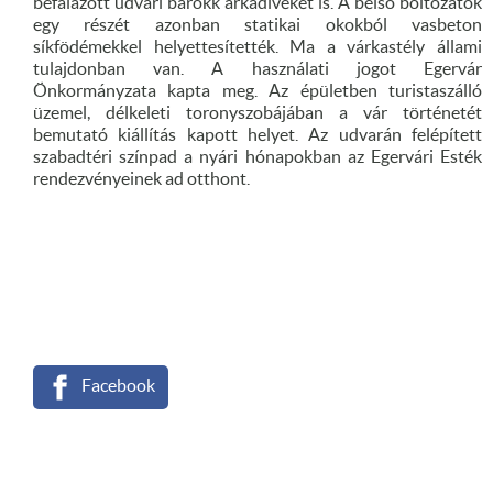
befalazott udvari barokk árkádíveket is. A belső boltozatok
egy részét azonban statikai okokból vasbeton
síkfödémekkel helyettesítették. Ma a várkastély állami
tulajdonban van. A használati jogot Egervár
Önkormányzata kapta meg. Az épületben turistaszálló
üzemel, délkeleti toronyszobájában a vár történetét
bemutató kiállítás kapott helyet. Az udvarán felépített
szabadtéri színpad a nyári hónapokban az Egervári Esték
rendezvényeinek ad otthont.
Facebook