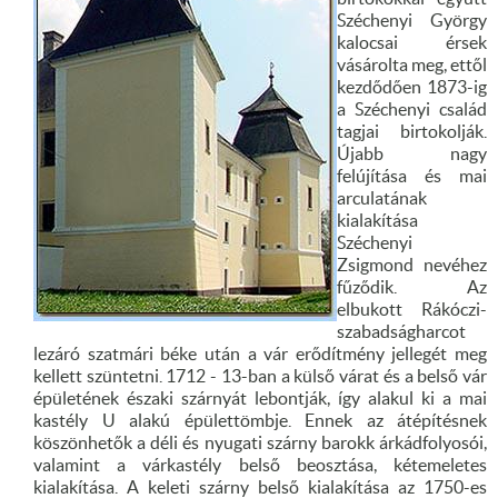
Széchenyi György
kalocsai érsek
vásárolta meg, ettől
kezdődően 1873-ig
a Széchenyi család
tagjai birtokolják.
Újabb nagy
felújítása és mai
arculatának
kialakítása
Széchenyi
Zsigmond nevéhez
fűződik. Az
elbukott Rákóczi-
szabadságharcot
lezáró szatmári béke után a vár erődítmény jellegét meg
kellett szüntetni. 1712 - 13-ban a külső várat és a belső vár
épületének északi szárnyát lebontják, így alakul ki a mai
kastély U alakú épülettömbje. Ennek az átépítésnek
köszönhetők a déli és nyugati szárny barokk árkádfolyosói,
valamint a várkastély belső beosztása, kétemeletes
kialakítása. A keleti szárny belső kialakítása az 1750-es