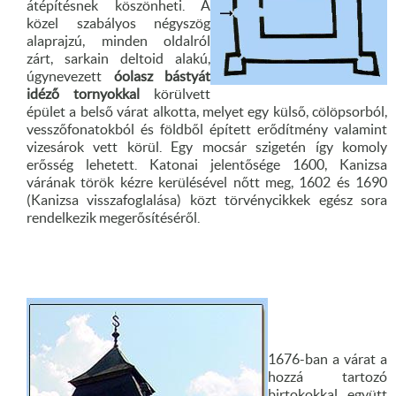
átépítésnek köszönheti. A
közel szabályos négyszög
alaprajzú, minden oldalról
zárt, sarkain deltoid alakú,
úgynevezett
óolasz bástyát
idéző tornyokkal
körülvett
épület a belső várat alkotta, melyet egy külső, cölöpsorból,
vesszőfonatokból és földből épített erődítmény valamint
vizesárok vett körül. Egy mocsár szigetén így komoly
erősség lehetett. Katonai jelentősége 1600, Kanizsa
várának török kézre kerülésével nőtt meg, 1602 és 1690
(Kanizsa visszafoglalása) közt törvénycikkek egész sora
rendelkezik megerősítéséről.
1676-ban a várat a
hozzá tartozó
birtokokkal együtt