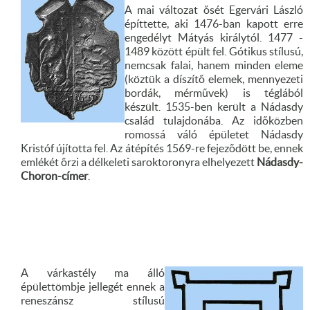
A mai változat ősét Egervári László
építtette, aki 1476-ban kapott erre
engedélyt Mátyás királytól. 1477 -
1489 között épült fel. Gótikus stílusú,
nemcsak falai, hanem minden eleme
(köztük a díszítő elemek, mennyezeti
bordák, mérművek) is téglából
készült. 1535-ben került a Nádasdy
család tulajdonába. Az időközben
romossá váló épületet Nádasdy
Kristóf újította fel. Az átépítés 1569-re fejeződött be, ennek
emlékét őrzi a délkeleti saroktoronyra elhelyezett
Nádasdy-
Choron-címer
.
A várkastély ma álló
épülettömbje jellegét ennek a
reneszánsz stílusú