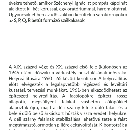
évekre tehető, amikor Széchenyi Ignác itt pompás kápolnát
alakított ki, két kórussal, egy oratóriummal, három oltárral.
Ugyancsak ebben az időszakban kerültek a saroktornyokra
az
S, P, Q, R betűt formázó szélkakasok
.
A XIX. század vége és XX. század első fele (különösen az
1945 utáni időszak) a várkastély pusztulásának időszaka.
Helyreállítására 1960 - 65 között került sor. A helyreállítás
előtt elvégezték a legalapvetőbb régészeti és levéltári
kutatási, tervezési munkákat. 1961-ben elkezdődhetett az
építészeti helyreállítás. A facölöpökre épített, rossz
állapotú, megsüllyedt falakat vasbeton cölöpökkel
alapozták újra, majd a déli szárny kifelé dőlő falait és a
befelé dőlő belső árkádsort húzták vissza eredeti helyükre.
A déli szárny falainak stabilizálása lehetővé tette a falat
megtámasztó, ormótlan pillérek eltávolítását. Kibontották a