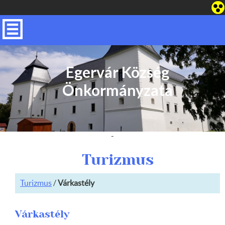
Egervár Község
Önkormányzata
-
Turizmus
Turizmus
/
Várkastély
Várkastély