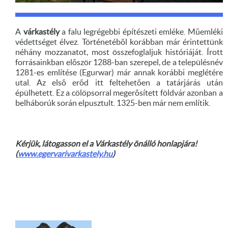
A
várkastély
a falu legrégebbi építészeti emléke. Műemléki
védettséget élvez. Történetéből korábban már érintettünk
néhány mozzanatot, most összefoglaljuk históriáját. Írott
forrásainkban először 1288-ban szerepel, de a településnév
1281-es említése (Egurwar) már annak korábbi meglétére
utal. Az első erőd itt feltehetően a tatárjárás után
épülhetett. Ez a cölöpsorral megerősített földvár azonban a
belháborúk során elpusztult. 1325-ben már nem említik.
Kérjük, látogasson el a Várkastély önálló honlapjára!
(
www.egervarivarkastely.hu
)