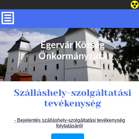
Egervár Község
Önkormányzata
Szálláshely-szolgáltatási
tevékenység
- Bejelentés szálláshely-szolgáltatási tevékenység
folytatásáról